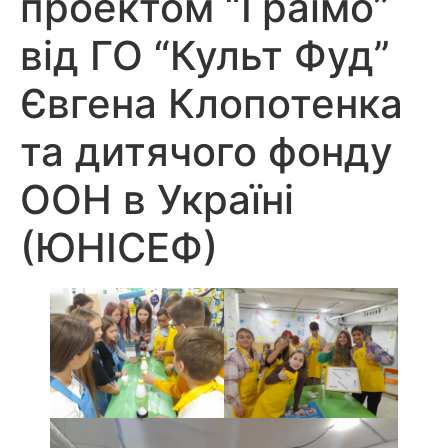
проектом “Граїмо”
від ГО “Культ Фуд”
Євгена Клопотенка
та дитячого фонду
ООН в Україні
(ЮНІСЕФ)