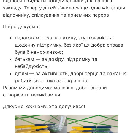
вдалося придбати нові диванчики для нашого
закладу. Тепер у дітей з’явилося ще одне місце для
відпочинку, спілкування та приємних перерв
Щиро дякуємо:
педагогам — за ініціативу, згуртованість і
щоденну підтримку, без якої ця добра справа
була б неможливою;
батькам — за довіру, підтримку та
небайдужість;
дітям — за активність, добрі серця та бажання
робити свою гімназію кращою!
Разом ми доводимо: маленькі добрі справи
створюють великі зміни!
Дякуємо кожному, хто долучився!