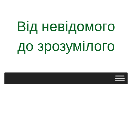
Від невідомого
до зрозумілого
Правила поведінки у закладі освіти