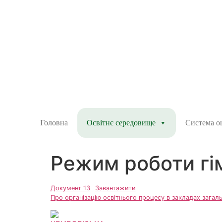
Головна
Освітнє середовище
Система о
Режим роботи гім
Документ 13
Завантажити
Про організацію освітнього процесу в закладах загаль