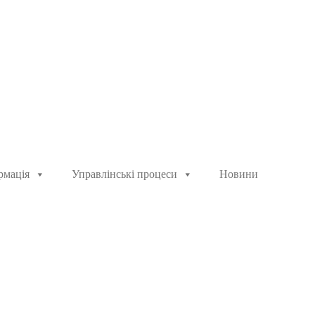
рмація
Управлінські процеси
Новини